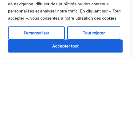
1
de navigation, diffuser des publicités ou des contenus
Nous planifions un appel à votre convenance
personnalisés et analyser notre trafic. En cliquant sur « Tout
accepter », vous consentez à notre utilisation des cookies.
Personnaliser
Tout rejeter
2
Nous étudions votre demande
Accepter tout
3
Nous vous envoyons une proposition
Formulaire de contact
Prénom