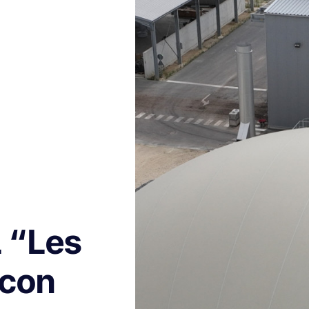
 “Les
rcon