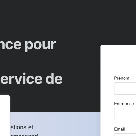
nce pour
service de
Prénom
Entreprise
questions et
Email