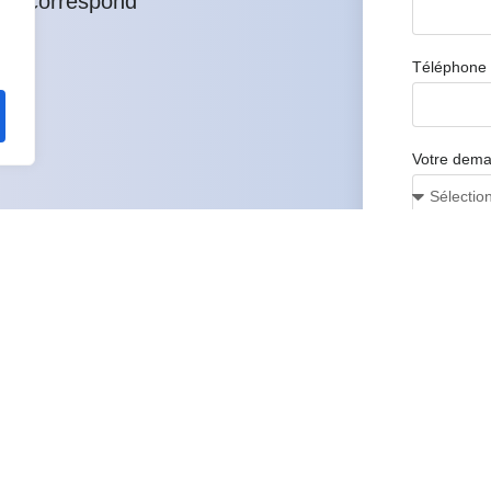
ces correspond
Téléphone
Votre dem
Pièce Joint
t envers la Transparence
ces Variés et Adaptés
e Approfondie
Message
Nous vous envoyons
3
une proposition